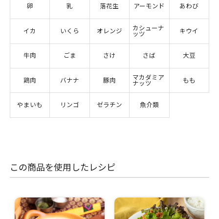
卵
乳
落花生
アーモンド
あわび
カシューナ
イカ
いくら
オレンジ
キウイ
ッツ
牛肉
ごま
さけ
さば
大豆
マカダミア
鶏肉
バナナ
豚肉
もも
ナッツ
やまいも
リンゴ
ゼラチン
魚介類
この商品を使用したレシピ