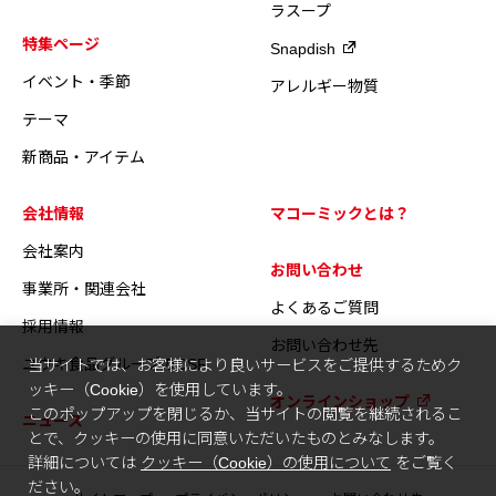
ラスープ
特集ページ
Snapdish
イベント・季節
アレルギー物質
テーマ
新商品・アイテム
会社情報
マコーミックとは？
会社案内
お問い合わせ
事業所・関連会社
よくあるご質問
採用情報
お問い合わせ先
ユウキ食品グループのCSR
当サイトでは、お客様により良いサービスをご提供するためク
ッキー（Cookie）を使用しています。
オンラインショップ
このポップアップを閉じるか、当サイトの閲覧を継続されるこ
ニュース
とで、クッキーの使用に同意いただいたものとみなします。
詳細については
クッキー（Cookie）の使用について
をご覧く
ださい。