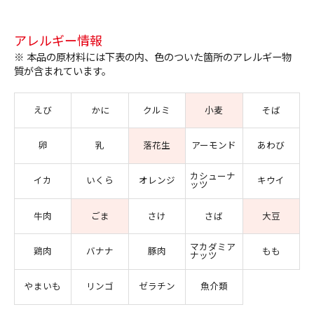
アレルギー情報
※ 本品の原材料には下表の内、色のついた箇所のアレルギー物
質が含まれています。
えび
かに
クルミ
小麦
そば
卵
乳
落花生
アーモンド
あわび
カシューナ
イカ
いくら
オレンジ
キウイ
ッツ
牛肉
ごま
さけ
さば
大豆
マカダミア
鶏肉
バナナ
豚肉
もも
ナッツ
やまいも
リンゴ
ゼラチン
魚介類