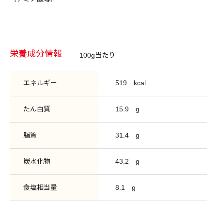
栄養成分情報
100g当たり
エネルギー
519
kcal
たん白質
15.9
g
脂質
31.4
g
炭水化物
43.2
g
食塩相当量
8.1
g