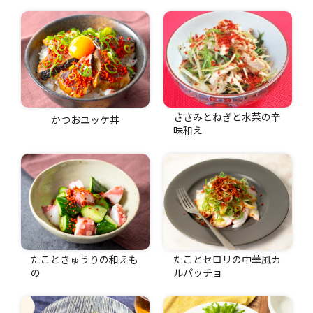
ささみとねぎと水菜の辛
かつおユッケ丼
味和え
たこときゅうりの和えも
たことセロリの中華風カ
の
ルパッチョ