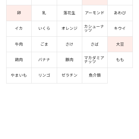
卵
乳
落花生
アーモンド
あわび
カシューナ
イカ
いくら
オレンジ
キウイ
ッツ
牛肉
ごま
さけ
さば
大豆
マカダミア
鶏肉
バナナ
豚肉
もも
ナッツ
やまいも
リンゴ
ゼラチン
魚介類