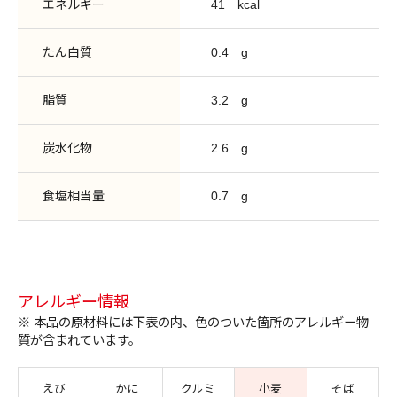
エネルギー
41
kcal
たん白質
0.4
g
脂質
3.2
g
炭水化物
2.6
g
食塩相当量
0.7
g
アレルギー情報
※ 本品の原材料には下表の内、色のついた箇所のアレルギー物
質が含まれています。
えび
かに
クルミ
小麦
そば