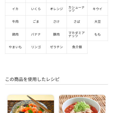
カシューナ
イカ
いくら
オレンジ
キウイ
ッツ
牛肉
ごま
さけ
さば
大豆
マカダミア
鶏肉
バナナ
豚肉
もも
ナッツ
やまいも
リンゴ
ゼラチン
魚介類
この商品を使用したレシピ