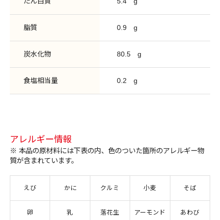
たん白質
5.4
g
脂質
0.9
g
炭水化物
80.5
g
食塩相当量
0.2
g
アレルギー情報
※ 本品の原材料には下表の内、色のついた箇所のアレルギー物
質が含まれています。
えび
かに
クルミ
小麦
そば
卵
乳
落花生
アーモンド
あわび