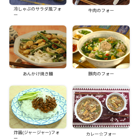
冷しゃぶのサラダ風フォ
牛肉のフォー
ー
あんかけ焼き麺
豚肉のフォー
炸醤(ジャージャー)フォ
カレー☆フォー
ー