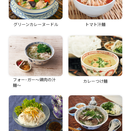
グリーンカレーヌードル
トマト汁麺
フォー･ガー〜鶏肉の汁
カレーつけ麺
麺〜