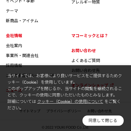
イベント・季節
アレルギー物質
テーマ
新商品・アイテム
会社情報
マコーミックとは？
会社案内
お問い合わせ
事業所・関連会社
よくあるご質問
採用情報
お問い合わせ先
ユウキ食品グループのCSR
当サイトでは、お客様により良いサービスをご提供するためク
ッキー（Cookie）を使用しています。
オンラインショップ
このポップアップを閉じるか、当サイトの閲覧を継続されるこ
ニュース
とで、クッキーの使用に同意いただいたものとみなします。
詳細については
クッキー（Cookie）の使用について
をご覧く
ださい。
サイトマップ
プライバシーポリシー
お問い合わせ先
同意して閉じる
© 2022 YOUKI FOOD Co.,Ltd.