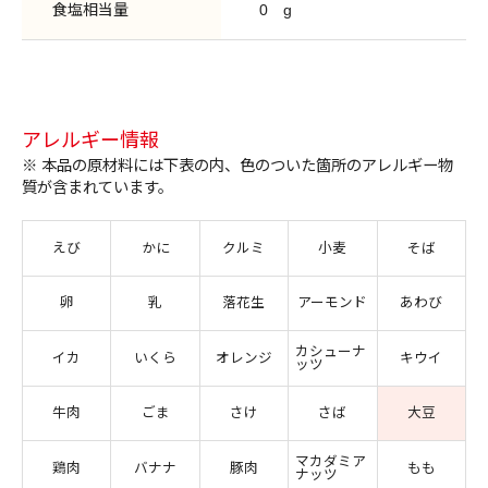
食塩相当量
0
g
アレルギー情報
※ 本品の原材料には下表の内、色のついた箇所のアレルギー物
質が含まれています。
えび
かに
クルミ
小麦
そば
卵
乳
落花生
アーモンド
あわび
カシューナ
イカ
いくら
オレンジ
キウイ
ッツ
牛肉
ごま
さけ
さば
大豆
マカダミア
鶏肉
バナナ
豚肉
もも
ナッツ