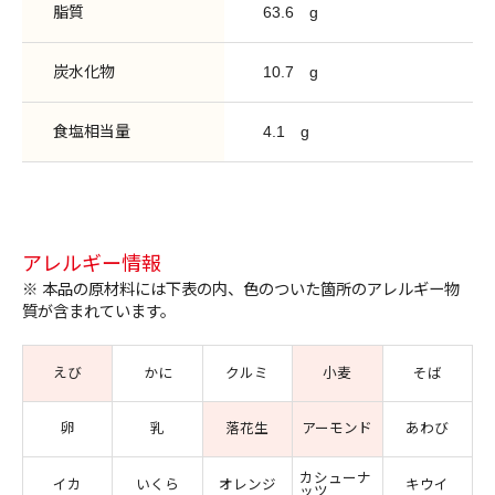
脂質
63.6
g
炭水化物
10.7
g
食塩相当量
4.1
g
アレルギー情報
※ 本品の原材料には下表の内、色のついた箇所のアレルギー物
質が含まれています。
えび
かに
クルミ
小麦
そば
卵
乳
落花生
アーモンド
あわび
カシューナ
イカ
いくら
オレンジ
キウイ
ッツ