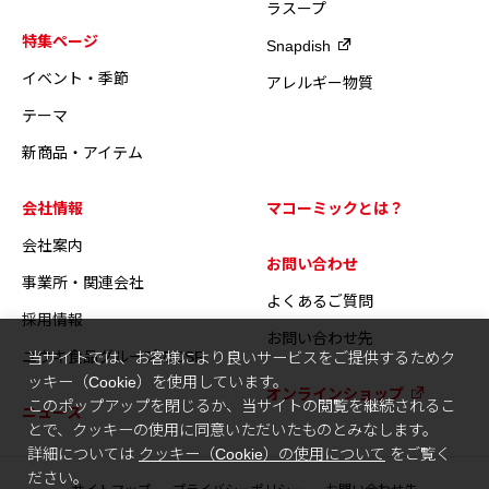
ラスープ
特集ページ
Snapdish
イベント・季節
アレルギー物質
テーマ
新商品・アイテム
会社情報
マコーミックとは？
会社案内
お問い合わせ
事業所・関連会社
よくあるご質問
採用情報
お問い合わせ先
ユウキ食品グループのCSR
当サイトでは、お客様により良いサービスをご提供するためク
ッキー（Cookie）を使用しています。
オンラインショップ
このポップアップを閉じるか、当サイトの閲覧を継続されるこ
ニュース
とで、クッキーの使用に同意いただいたものとみなします。
詳細については
クッキー（Cookie）の使用について
をご覧く
ださい。