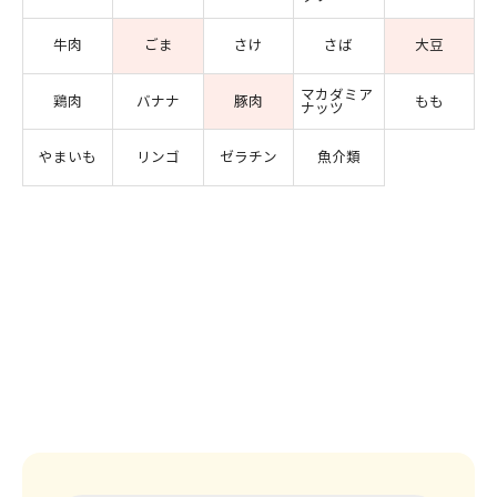
牛肉
ごま
さけ
さば
大豆
マカダミア
鶏肉
バナナ
豚肉
もも
ナッツ
やまいも
リンゴ
ゼラチン
魚介類