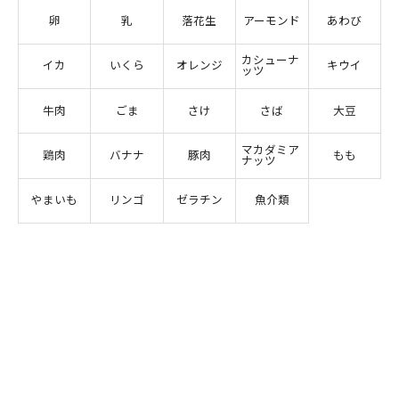
卵
乳
落花生
アーモンド
あわび
カシューナ
イカ
いくら
オレンジ
キウイ
ッツ
牛肉
ごま
さけ
さば
大豆
マカダミア
鶏肉
バナナ
豚肉
もも
ナッツ
やまいも
リンゴ
ゼラチン
魚介類