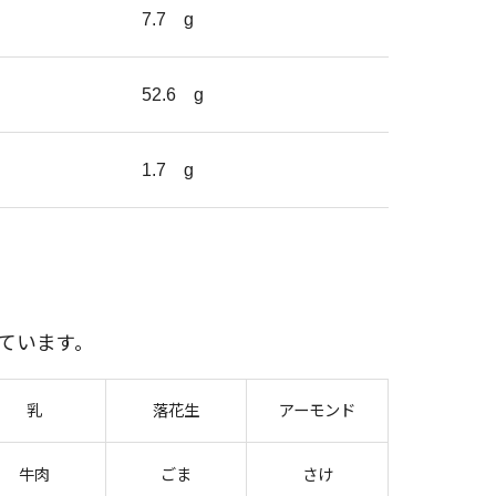
7.7
g
52.6
g
1.7
g
ています。
乳
落花生
アーモンド
牛肉
ごま
さけ