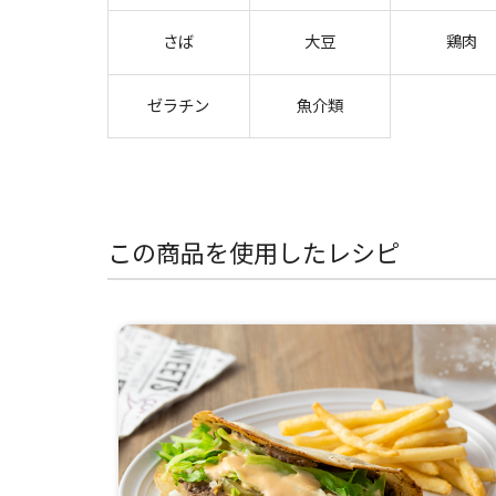
さば
大豆
鶏肉
ゼラチン
魚介類
この商品を使用したレシピ