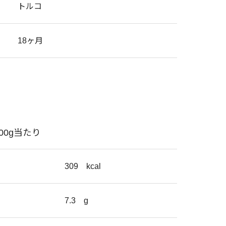
トルコ
18ヶ月
100g当たり
309
kcal
7.3
g