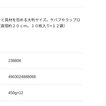
りと具材を包める大判サイズ。ケバブやラップロ
（直径約２０ｃｍ。１０枚入り×１２袋）
238806
4903024888066
450g×12