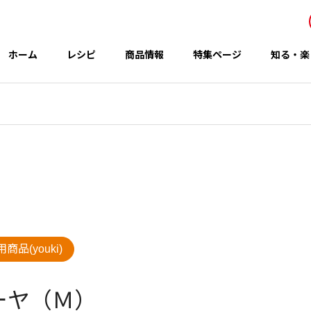
ホーム
レシピ
商品情報
特集ページ
知る・楽
事業所・関連会社
Office
アイテム
テーマ
商品(youki)
グループのCSR
 秋の新商品
コウケンテツさんのレシピ
ーヤ（Ｍ）