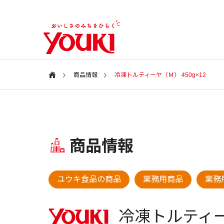
商品情報
冷凍トルティーヤ（Ｍ） 450g×12
会社案内
Information
特集ページ
商品情報
会社情報
SPECIAL
COMPANY
新商品・アイテム
新商品・
ユウキ食品の商品
業務用商品
業務用
ユウキ食品
2026年 春の新商品
2025年
CSR
冷凍トルティ