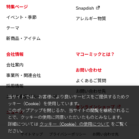
特集ページ
Snapdish
イベント・季節
アレルギー物質
テーマ
新商品・アイテム
会社情報
マコーミックとは？
会社案内
お問い合わせ
事業所・関連会社
よくあるご質問
採用情報
お問い合わせ先
ユウキ食品グループのCSR
当サイトでは、お客様により良いサービスをご提供するためク
ッキー（Cookie）を使用しています。
オンラインショップ
このポップアップを閉じるか、当サイトの閲覧を継続されるこ
ニュース
とで、クッキーの使用に同意いただいたものとみなします。
詳細については
クッキー（Cookie）の使用について
をご覧く
ださい。
サイトマップ
プライバシーポリシー
お問い合わせ先