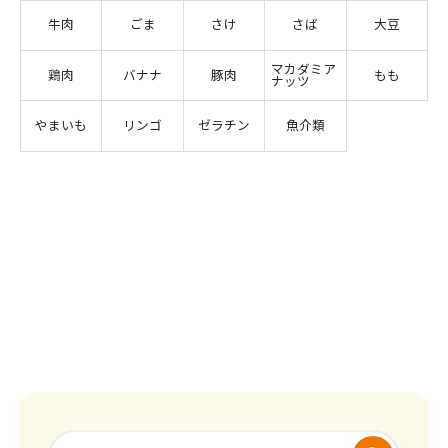
牛肉
ごま
さけ
さば
大豆
マカダミア
鶏肉
バナナ
豚肉
もも
ナッツ
やまいも
リンゴ
ゼラチン
魚介類