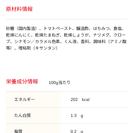
原材料情報
砂糖（国内製造）、トマトペースト、醸造酢、はちみつ、食塩、
乾燥にんにく、乾燥たまねぎ、乾燥しょうが、ナツメグ、クロー
ブ、シナモン／カラメル色素、くん液、香料、調味料（アミノ酸
等）、増粘剤（キサンタン）
栄養成分情報
100g当たり
エネルギー
202
kcal
たん白質
1.3
g
脂質
0.2
g