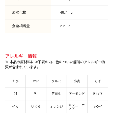
炭水化物
48.7
g
食塩相当量
2.2
g
アレルギー情報
※ 本品の原材料には下表の内、色のついた箇所のアレルギー物
質が含まれています。
えび
かに
クルミ
小麦
そば
卵
乳
落花生
アーモンド
あわび
カシューナ
イカ
いくら
オレンジ
キウイ
ッツ