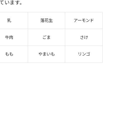
ています。
乳
落花生
アーモンド
牛肉
ごま
さけ
もも
やまいも
リンゴ