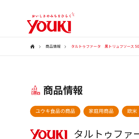
商品情報
タルトゥファータ 黒トリュフソース 50
会社案内
Information
特集ページ
商品情報
会社情報
SPECIAL
COMPANY
新商品・アイテム
新商品・
ユウキ食品の商品
家庭用商品
欧米
ユウキ食品
2026年 春の新商品
2025年
CSR
タルトゥファ