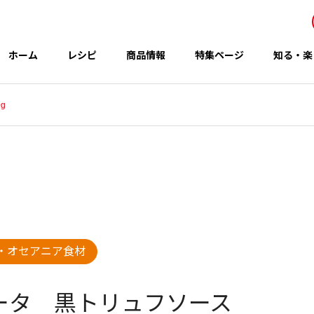
ホーム
レシピ
商品情報
特集ページ
知る・楽
g
事業所・関連会社
Office
アイテム
テーマ
・オセアニア食材
グループのCSR
 秋の新商品
コウケンテツさんのレシピ
ータ 黒トリュフソース