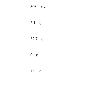
303
kcal
2.1
g
32.7
g
0
g
1.9
g