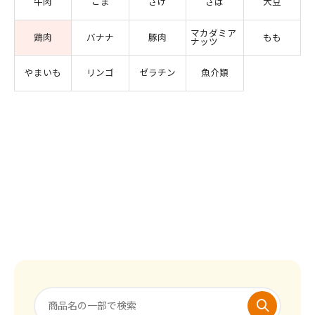
牛肉
ごま
さけ
さば
大豆
マカダミア
鶏肉
バナナ
豚肉
もも
ナッツ
やまいも
リンゴ
ゼラチン
魚介類