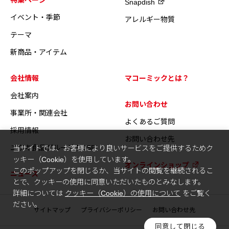
Snapdish
イベント・季節
アレルギー物質
テーマ
新商品・アイテム
会社情報
マコーミックとは？
会社案内
お問い合わせ
事業所・関連会社
よくあるご質問
採用情報
お問い合わせ先
ユウキ食品グループのCSR
当サイトでは、お客様により良いサービスをご提供するためク
ッキー（Cookie）を使用しています。
オンラインショップ
このポップアップを閉じるか、当サイトの閲覧を継続されるこ
ニュース
とで、クッキーの使用に同意いただいたものとみなします。
詳細については
クッキー（Cookie）の使用について
をご覧く
ださい。
サイトマップ
プライバシーポリシー
お問い合わせ先
同意して閉じる