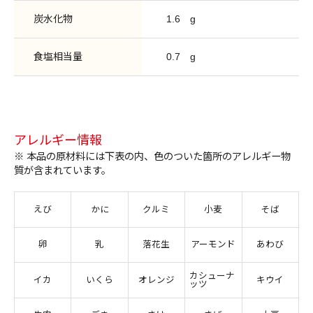
炭水化物
1.6
g
食塩相当量
0.7
g
アレルギー情報
※ 本品の原材料には下表の内、色のついた箇所のアレルギー物
質が含まれています。
えび
かに
クルミ
小麦
そば
卵
乳
落花生
アーモンド
あわび
カシューナ
イカ
いくら
オレンジ
キウイ
ッツ