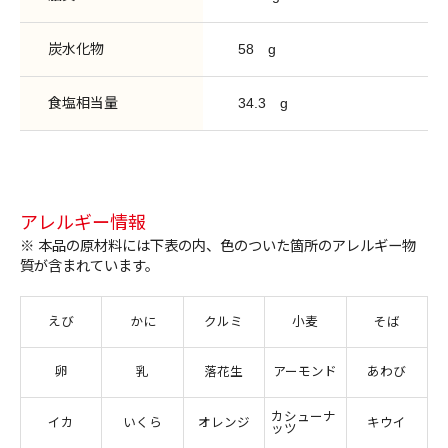
炭水化物
58
g
食塩相当量
34.3
g
アレルギー情報
※ 本品の原材料には下表の内、色のついた箇所のアレルギー物
質が含まれています。
えび
かに
クルミ
小麦
そば
卵
乳
落花生
アーモンド
あわび
カシューナ
イカ
いくら
オレンジ
キウイ
ッツ