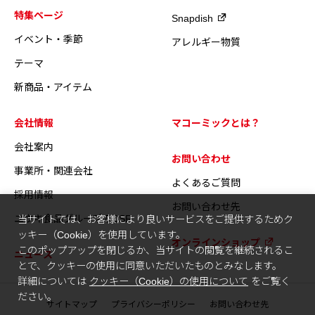
特集ページ
Snapdish
イベント・季節
アレルギー物質
テーマ
新商品・アイテム
会社情報
マコーミックとは？
会社案内
お問い合わせ
事業所・関連会社
よくあるご質問
採用情報
お問い合わせ先
ユウキ食品グループのCSR
当サイトでは、お客様により良いサービスをご提供するためク
ッキー（Cookie）を使用しています。
オンラインショップ
このポップアップを閉じるか、当サイトの閲覧を継続されるこ
ニュース
とで、クッキーの使用に同意いただいたものとみなします。
詳細については
クッキー（Cookie）の使用について
をご覧く
ださい。
サイトマップ
プライバシーポリシー
お問い合わせ先