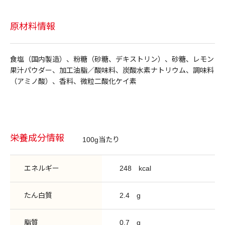
原材料情報
食塩（国内製造）、粉糖（砂糖、デキストリン）、砂糖、レモン
果汁パウダー、加工油脂／酸味料、炭酸水素ナトリウム、調味料
（アミノ酸）、香料、微粒二酸化ケイ素
栄養成分情報
100g当たり
エネルギー
248
kcal
たん白質
2.4
g
脂質
0.7
g