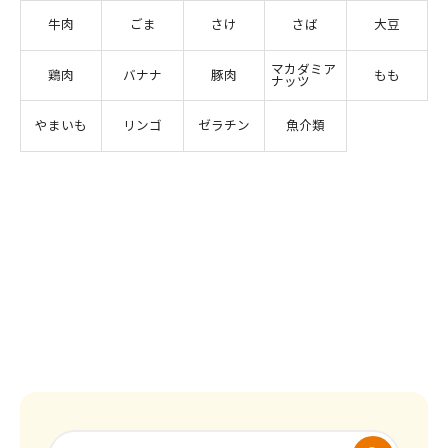
牛肉
ごま
さけ
さば
大豆
マカダミア
鶏肉
バナナ
豚肉
もも
ナッツ
やまいも
リンゴ
ゼラチン
魚介類