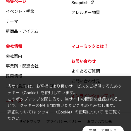
特集ページ
Snapdish
イベント・季節
アレルギー物質
テーマ
新商品・アイテム
会社情報
マコーミックとは？
会社案内
お問い合わせ
事業所・関連会社
よくあるご質問
採用情報
お問い合わせ先
ユウキ食品グループのCSR
当サイトでは、お客様により良いサービスをご提供するためク
ッキー（Cookie）を使用しています。
オンラインショップ
このポップアップを閉じるか、当サイトの閲覧を継続されるこ
ニュース
とで、クッキーの使用に同意いただいたものとみなします。
詳細については
クッキー（Cookie）の使用について
をご覧く
ださい。
サイトマップ
プライバシーポリシー
お問い合わせ先