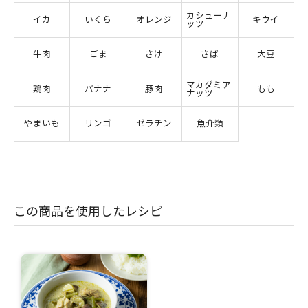
カシューナ
イカ
いくら
オレンジ
キウイ
ッツ
牛肉
ごま
さけ
さば
大豆
マカダミア
鶏肉
バナナ
豚肉
もも
ナッツ
やまいも
リンゴ
ゼラチン
魚介類
この商品を使用したレシピ