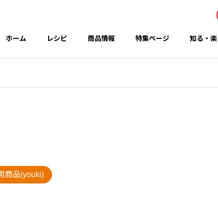
ホーム
レシピ
商品情報
特集ページ
知る・楽
事業所・関連会社
Office
アイテム
テーマ
商品(youki)
グループのCSR
 秋の新商品
コウケンテツさんのレシピ