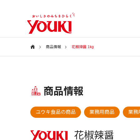
商品情報
花椒辣醤 1kg
会社案内
Information
特集ページ
商品情報
会社情報
SPECIAL
COMPANY
新商品・アイテム
新商品・
ユウキ食品の商品
業務用商品
業務用
ユウキ食品
2026年 春の新商品
2025年
CSR
花椒辣醤