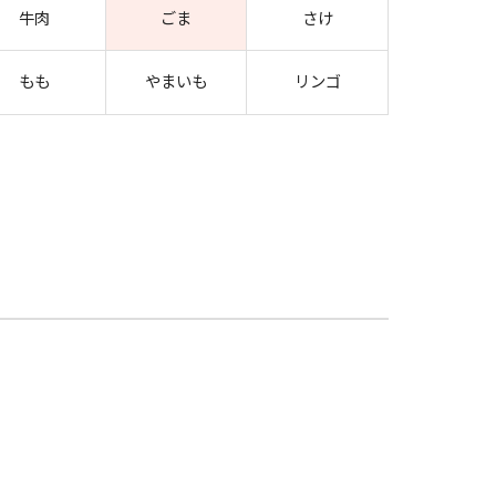
牛肉
ごま
さけ
もも
やまいも
リンゴ