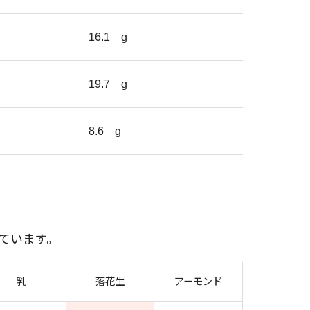
16.1
g
19.7
g
8.6
g
ています。
乳
落花生
アーモンド