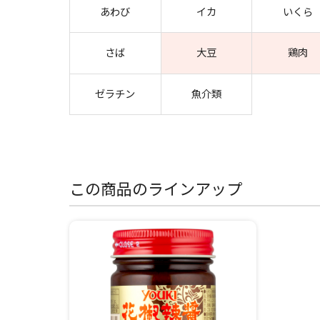
あわび
イカ
いくら
さば
大豆
鶏肉
ゼラチン
魚介類
この商品のラインアップ