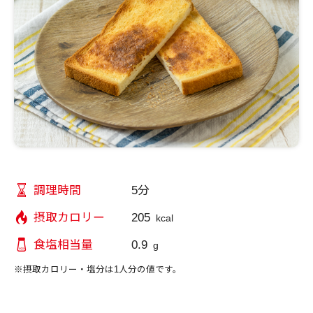
5分
調理時間
205
摂取カロリー
kcal
0.9
食塩相当量
g
※摂取カロリー・塩分は1人分の値です。