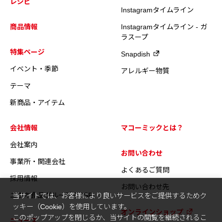
レシピ
Instagramタイムライン
商品情報
Instagramタイムライン - ガ
ラスープ
特集ページ
Snapdish
イベント・季節
アレルギー物質
テーマ
新商品・アイテム
会社情報
マコーミックとは？
会社案内
お問い合わせ
事業所・関連会社
よくあるご質問
採用情報
お問い合わせ先
ユウキ食品グループのCSR
当サイトでは、お客様により良いサービスをご提供するためク
ッキー（Cookie）を使用しています。
オンラインショップ
このポップアップを閉じるか、当サイトの閲覧を継続されるこ
ニュース