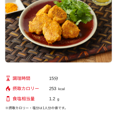
15分
調理時間
253
摂取カロリー
kcal
1.2
食塩相当量
g
※摂取カロリー・塩分は1人分の値です。