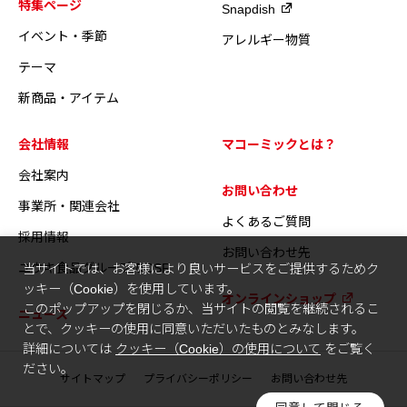
特集ページ
Snapdish
イベント・季節
アレルギー物質
テーマ
新商品・アイテム
会社情報
マコーミックとは？
会社案内
お問い合わせ
事業所・関連会社
よくあるご質問
採用情報
お問い合わせ先
ユウキ食品グループのCSR
当サイトでは、お客様により良いサービスをご提供するためク
ッキー（Cookie）を使用しています。
オンラインショップ
このポップアップを閉じるか、当サイトの閲覧を継続されるこ
ニュース
とで、クッキーの使用に同意いただいたものとみなします。
詳細については
クッキー（Cookie）の使用について
をご覧く
ださい。
サイトマップ
プライバシーポリシー
お問い合わせ先