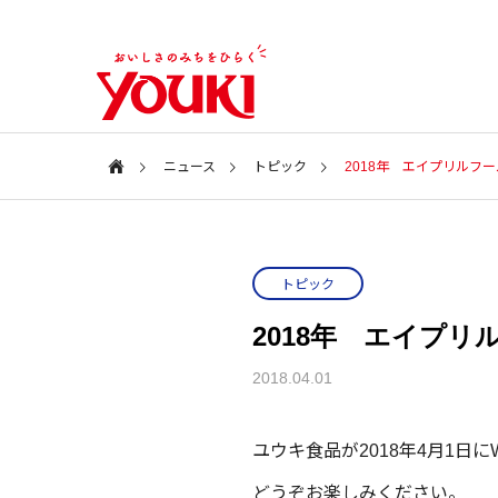
ニュース
トピック
2018年 エイプリルフ
会社案内
Information
トピック
特集ページ
会社情報
2018年 エイプ
SPECIAL
COMPANY
新商品・アイテム
新商品・
2018.04.01
ユウキ食品
2026年 春の新商品
2025年
CSR
ユウキ食品が2018年4月1
どうぞお楽しみください。