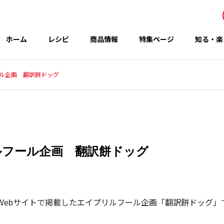
ホーム
レシピ
商品情報
特集ページ
知る・楽
ール企画 翻訳餅ドッグ
事業所・関連会社
Office
リルフール企画 翻訳餅ドッグ
アイテム
テーマ
グループのCSR
 秋の新商品
コウケンテツさんのレシピ
日にWebサイトで掲載したエイプリルフール企画「翻訳餅ドッグ」