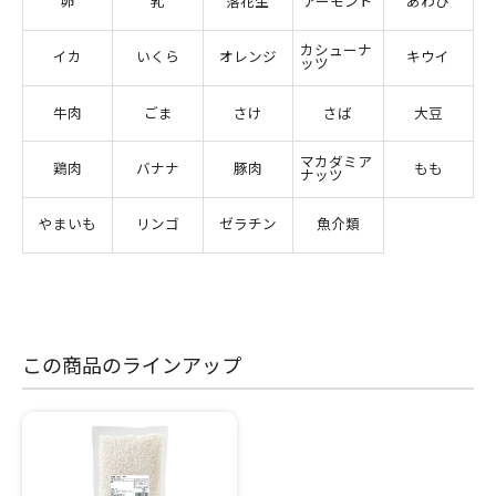
卵
乳
落花生
アーモンド
あわび
カシューナ
イカ
いくら
オレンジ
キウイ
ッツ
牛肉
ごま
さけ
さば
大豆
マカダミア
鶏肉
バナナ
豚肉
もも
ナッツ
やまいも
リンゴ
ゼラチン
魚介類
この商品のラインアップ