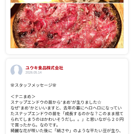
ユウキ食品株式会社
2026.05.14
🌸スタッフメッセージ🌸
＜ナニまめ＞
スナップエンドウの苗から“まめ”が生りました☆
なぜ“まめ”かといいますと、去年の暮にヘロヘロになってい
たスナップエンドウの苗を「成長するのかな？このまま捨て
られてしまうのはかわいそうだし。。」と思いながら２０円
で買ったから。なのです。
綺麗な花が咲いた後に「絹さや」のような平たい豆が生り、