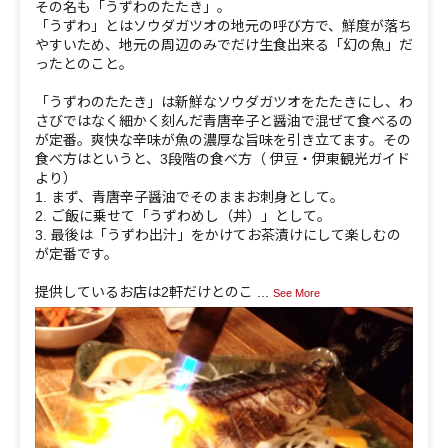
その名も「うずわのたたき」。
「うずわ」とはソウダガツオの地元の呼び方で、鮮度が落ち
やすいため、地元の周辺のみでだけ生食出来る「幻の魚」だ
ったとのこと。
「うずわのたたき」は新鮮なソウダガツオをたたきにし、わ
さびではなく細かく刻んだ青唐辛子と醤油で混ぜて食べるの
が定番。爽快な辛味が魚の濃厚な旨味を引き立てます。その
食べ方はというと、3段階の食べ方（ 伊豆・伊東観光ガイド
より）
1. まず、青唐辛子醤油でそのままお刺身として。
2. ご飯に乗せて「うずわめし（丼）」として。
3. 最後は「うずわ出汁」をかけてお茶漬けにして楽しむの
が定番です。
提供しているお店は2軒だけとのこ
...
See More