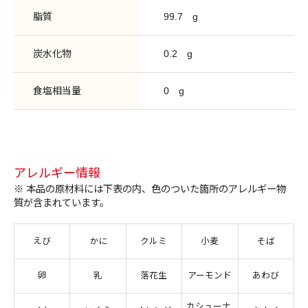
脂質
99.7
g
炭水化物
0.2
g
食塩相当量
0
g
アレルギー情報
※ 本品の原材料には下表の内、色のついた箇所のアレルギー物
質が含まれています。
えび
かに
クルミ
小麦
そば
卵
乳
落花生
アーモンド
あわび
カシューナ