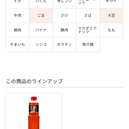
イカ
いくら
オレンジ
キウイ
ッツ
牛肉
ごま
さけ
さば
大豆
マカダミア
鶏肉
バナナ
豚肉
もも
ナッツ
やまいも
リンゴ
ゼラチン
魚介類
この商品のラインアップ