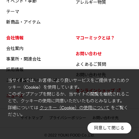
イベント・季節
アレルギー物質
テーマ
新商品・アイテム
会社情報
マコーミックとは？
会社案内
お問い合わせ
事業所・関連会社
よくあるご質問
採用情報
お問い合わせ先
ユウキ食品グループのCSR
当サイトでは、お客様により良いサービスをご提供するためク
ッキー（Cookie）を使用しています。
オンラインショップ
このポップアップを閉じるか、当サイトの閲覧を継続されるこ
ニュース
とで、クッキーの使用に同意いただいたものとみなします。
詳細については
クッキー（Cookie）の使用について
をご覧く
ださい。
サイトマップ
プライバシーポリシー
お問い合わせ先
同意して閉じる
© 2022 YOUKI FOOD Co.,Ltd.