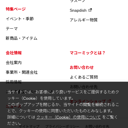
ラスープ
特集ページ
Snapdish
イベント・季節
アレルギー物質
テーマ
新商品・アイテム
会社情報
マコーミックとは？
会社案内
お問い合わせ
事業所・関連会社
よくあるご質問
採用情報
お問い合わせ先
ユウキ食品グループのCSR
当サイトでは、お客様により良いサービスをご提供するためク
ッキー（Cookie）を使用しています。
オンラインショップ
このポップアップを閉じるか、当サイトの閲覧を継続されるこ
ニュース
とで、クッキーの使用に同意いただいたものとみなします。
詳細については
クッキー（Cookie）の使用について
をご覧く
ださい。
サイトマップ
プライバシーポリシー
お問い合わせ先