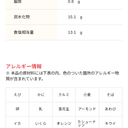
脂質
0.8
g
炭水化物
15.1
g
食塩相当量
13.1
g
アレルギー情報
※ 本品の原材料には下表の内、色のついた箇所のアレルギー物
質が含まれています。
えび
かに
クルミ
小麦
そば
卵
乳
落花生
アーモンド
あわび
カシューナ
イカ
いくら
オレンジ
キウイ
ッツ