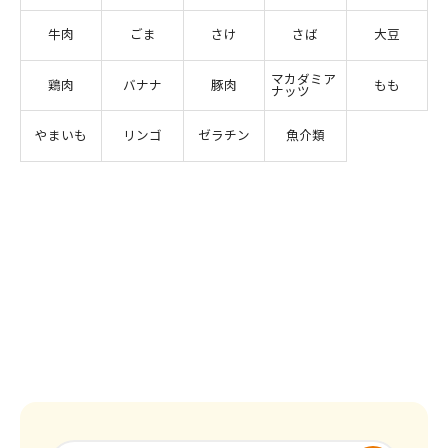
牛肉
ごま
さけ
さば
大豆
マカダミア
鶏肉
バナナ
豚肉
もも
ナッツ
やまいも
リンゴ
ゼラチン
魚介類