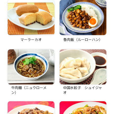
マーラーカオ
魯肉飯（ルーローハン）
牛肉麺（ニュウローメ
中国水餃子 シュイジャ
ン）
オ