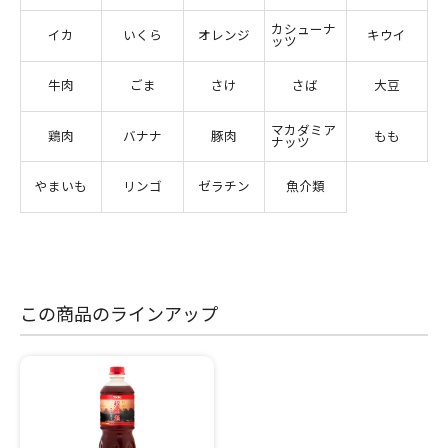
カシューナ
イカ
いくら
オレンジ
キウイ
ッツ
牛肉
ごま
さけ
さば
大豆
マカダミア
鶏肉
バナナ
豚肉
もも
ナッツ
やまいも
リンゴ
ゼラチン
魚介類
この商品のラインアップ