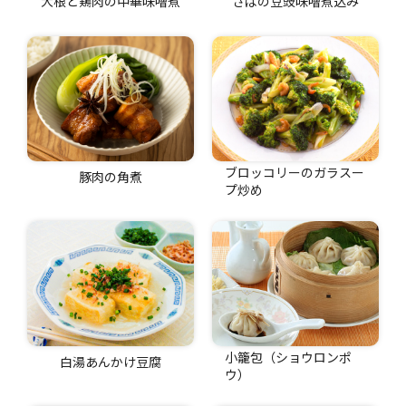
大根と鶏肉の中華味噌煮
さばの豆豉味噌煮込み
ブロッコリーのガラスー
豚肉の角煮
プ炒め
小籠包（ショウロンポ
白湯あんかけ豆腐
ウ）