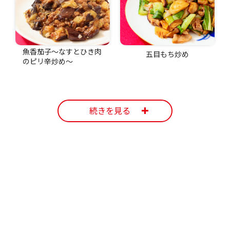
魚香茄子～なすとひき肉
五目もち炒め
のピリ辛炒め～
続きを見る