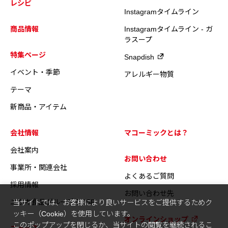
レシピ
Instagramタイムライン
商品情報
Instagramタイムライン - ガ
ラスープ
特集ページ
Snapdish
イベント・季節
アレルギー物質
テーマ
新商品・アイテム
会社情報
マコーミックとは？
会社案内
お問い合わせ
事業所・関連会社
よくあるご質問
採用情報
お問い合わせ先
ユウキ食品グループのCSR
当サイトでは、お客様により良いサービスをご提供するためク
ッキー（Cookie）を使用しています。
オンラインショップ
このポップアップを閉じるか、当サイトの閲覧を継続されるこ
ニュース