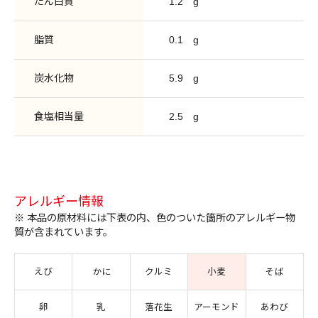
たん白質
1.2
g
脂質
0.1
g
炭水化物
5.9
g
食塩相当量
2.5
g
アレルギー情報
※ 本品の原材料には下表の内、色のついた箇所のアレルギー物
質が含まれています。
えび
かに
クルミ
小麦
そば
卵
乳
落花生
アーモンド
あわび