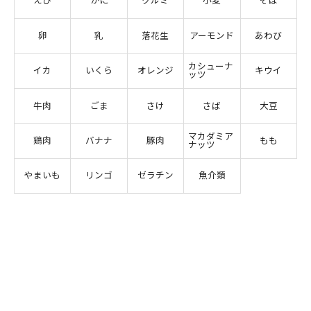
えび
かに
クルミ
小麦
そば
卵
乳
落花生
アーモンド
あわび
カシューナ
イカ
いくら
オレンジ
キウイ
ッツ
牛肉
ごま
さけ
さば
大豆
マカダミア
鶏肉
バナナ
豚肉
もも
ナッツ
やまいも
リンゴ
ゼラチン
魚介類