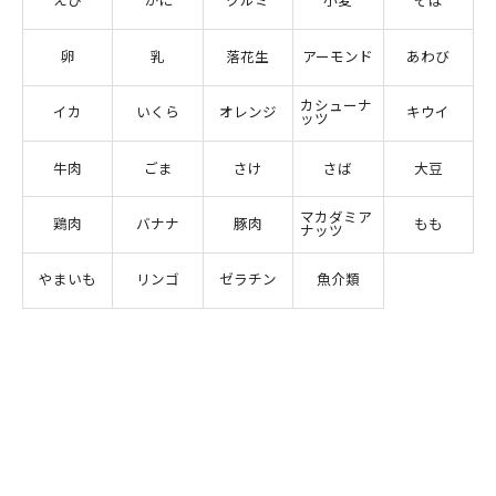
えび
かに
クルミ
小麦
そば
卵
乳
落花生
アーモンド
あわび
カシューナ
イカ
いくら
オレンジ
キウイ
ッツ
牛肉
ごま
さけ
さば
大豆
マカダミア
鶏肉
バナナ
豚肉
もも
ナッツ
やまいも
リンゴ
ゼラチン
魚介類