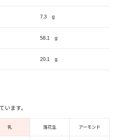
7.3
g
58.1
g
20.1
g
ています。
乳
落花生
アーモンド