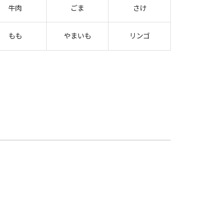
牛肉
ごま
さけ
もも
やまいも
リンゴ