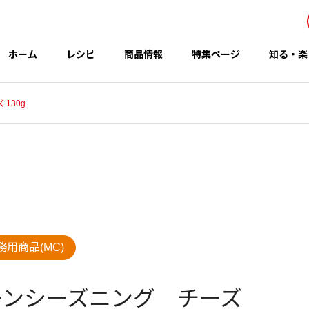
ホーム
レシピ
商品情報
特集ページ
知る・楽
130g
事業所・関連会社
Office
アイテム
テーマ
務用商品(MC)
グループのCSR
 秋の新商品
コウケンテツさんのレシピ
ーンシーズニング チーズ