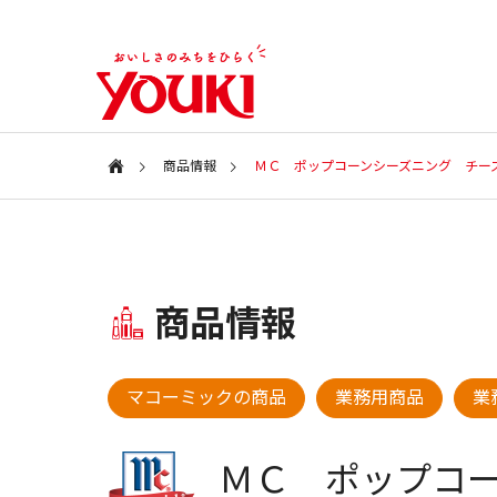
商品情報
ＭＣ ポップコーンシーズニング チーズ 
会社案内
Information
特集ページ
商品情報
会社情報
SPECIAL
COMPANY
新商品・アイテム
新商品・
マコーミックの商品
業務用商品
業
ユウキ食品
2026年 春の新商品
2025年
CSR
ＭＣ ポップコ