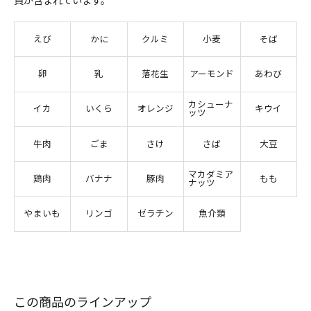
質が含まれています。
えび
かに
クルミ
小麦
そば
卵
乳
落花生
アーモンド
あわび
カシューナ
イカ
いくら
オレンジ
キウイ
ッツ
牛肉
ごま
さけ
さば
大豆
マカダミア
鶏肉
バナナ
豚肉
もも
ナッツ
やまいも
リンゴ
ゼラチン
魚介類
この商品のラインアップ