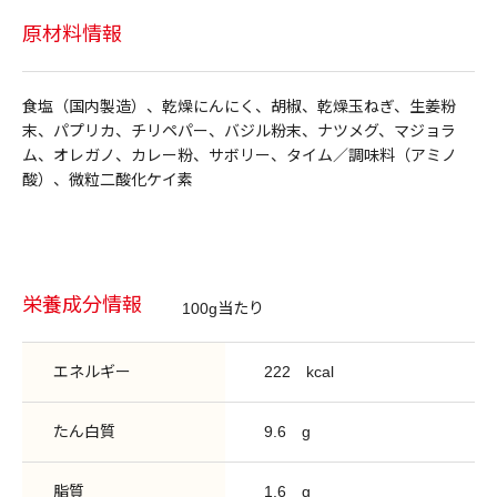
原材料情報
食塩（国内製造）、乾燥にんにく、胡椒、乾燥玉ねぎ、生姜粉
末、パプリカ、チリペパー、バジル粉末、ナツメグ、マジョラ
ム、オレガノ、カレー粉、サボリー、タイム／調味料（アミノ
酸）、微粒二酸化ケイ素
栄養成分情報
100g当たり
エネルギー
222
kcal
たん白質
9.6
g
脂質
1.6
g