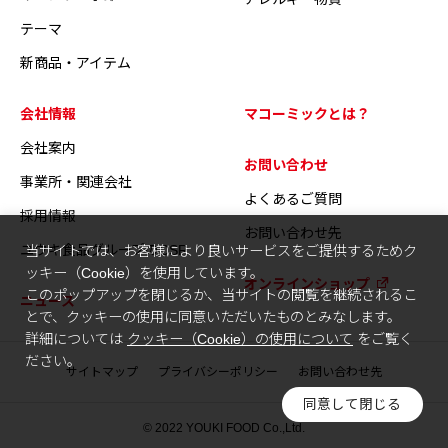
テーマ
新商品・アイテム
会社情報
マコーミックとは？
会社案内
お問い合わせ
事業所・関連会社
よくあるご質問
採用情報
お問い合わせ先
ユウキ食品グループのCSR
当サイトでは、お客様により良いサービスをご提供するためク
ッキー（Cookie）を使用しています。
オンラインショップ
このポップアップを閉じるか、当サイトの閲覧を継続されるこ
ニュース
とで、クッキーの使用に同意いただいたものとみなします。
詳細については
クッキー（Cookie）の使用について
をご覧く
ださい。
サイトマップ
プライバシーポリシー
お問い合わせ先
同意して閉じる
© 2022 YOUKI FOOD Co.,Ltd.