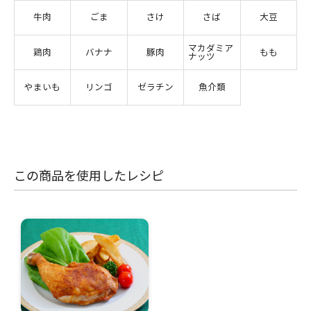
牛肉
ごま
さけ
さば
大豆
マカダミア
鶏肉
バナナ
豚肉
もも
ナッツ
やまいも
リンゴ
ゼラチン
魚介類
この商品を使用したレシピ