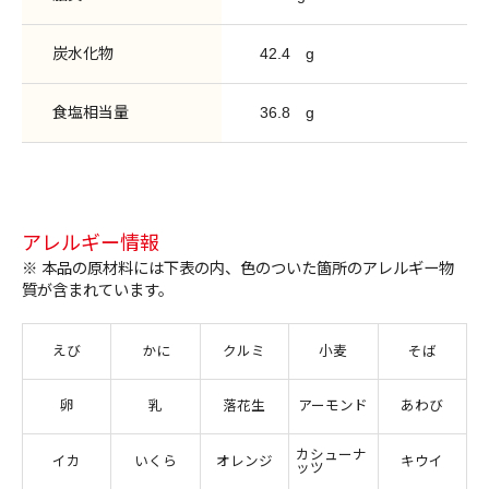
炭水化物
42.4
g
食塩相当量
36.8
g
アレルギー情報
※ 本品の原材料には下表の内、色のついた箇所のアレルギー物
質が含まれています。
えび
かに
クルミ
小麦
そば
卵
乳
落花生
アーモンド
あわび
カシューナ
イカ
いくら
オレンジ
キウイ
ッツ