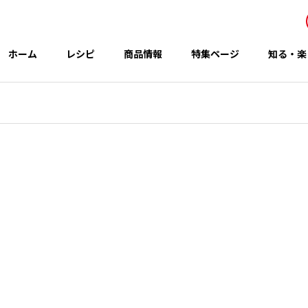
ホーム
レシピ
商品情報
特集ページ
知る・楽
事業所・関連会社
Office
アイテム
テーマ
グループのCSR
 秋の新商品
コウケンテツさんのレシピ