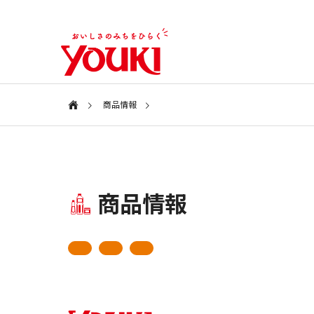
商品情報
会社案内
Information
特集ページ
商品情報
会社情報
SPECIAL
COMPANY
新商品・アイテム
新商品・
ユウキ食品
2026年 春の新商品
2025年
CSR