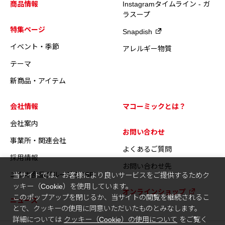
商品情報
Instagramタイムライン - ガ
ラスープ
特集ページ
Snapdish
イベント・季節
アレルギー物質
テーマ
新商品・アイテム
会社情報
マコーミックとは？
会社案内
お問い合わせ
事業所・関連会社
よくあるご質問
採用情報
お問い合わせ先
ユウキ食品グループのCSR
当サイトでは、お客様により良いサービスをご提供するためク
ッキー（Cookie）を使用しています。
オンラインショップ
このポップアップを閉じるか、当サイトの閲覧を継続されるこ
ニュース
とで、クッキーの使用に同意いただいたものとみなします。
詳細については
クッキー（Cookie）の使用について
をご覧く