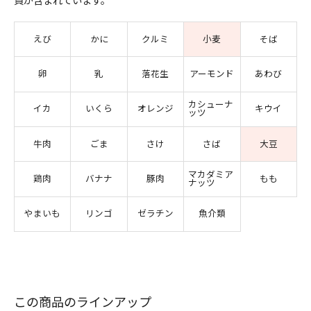
質が含まれています。
えび
かに
クルミ
小麦
そば
卵
乳
落花生
アーモンド
あわび
カシューナ
イカ
いくら
オレンジ
キウイ
ッツ
牛肉
ごま
さけ
さば
大豆
マカダミア
鶏肉
バナナ
豚肉
もも
ナッツ
やまいも
リンゴ
ゼラチン
魚介類
この商品のラインアップ