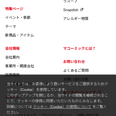
ラスープ
特集ページ
Snapdish
イベント・季節
アレルギー物質
テーマ
新商品・アイテム
会社情報
マコーミックとは？
会社案内
お問い合わせ
事業所・関連会社
よくあるご質問
採用情報
お問い合わせ先
ユウキ食品グループのCSR
当サイトでは、お客様により良いサービスをご提供するためク
ッキー（Cookie）を使用しています。
オンラインショップ
このポップアップを閉じるか、当サイトの閲覧を継続されるこ
ニュース
とで、クッキーの使用に同意いただいたものとみなします。
詳細については
クッキー（Cookie）の使用について
をご覧く
ださい。
サイトマップ
プライバシーポリシー
お問い合わせ先