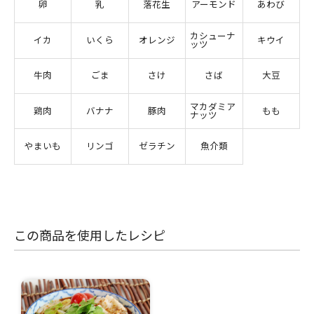
卵
乳
落花生
アーモンド
あわび
カシューナ
イカ
いくら
オレンジ
キウイ
ッツ
牛肉
ごま
さけ
さば
大豆
マカダミア
鶏肉
バナナ
豚肉
もも
ナッツ
やまいも
リンゴ
ゼラチン
魚介類
この商品を使用したレシピ