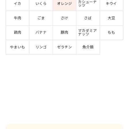
カシューナ
イカ
いくら
オレンジ
キウイ
ッツ
牛肉
ごま
さけ
さば
大豆
マカダミア
鶏肉
バナナ
豚肉
もも
ナッツ
やまいも
リンゴ
ゼラチン
魚介類