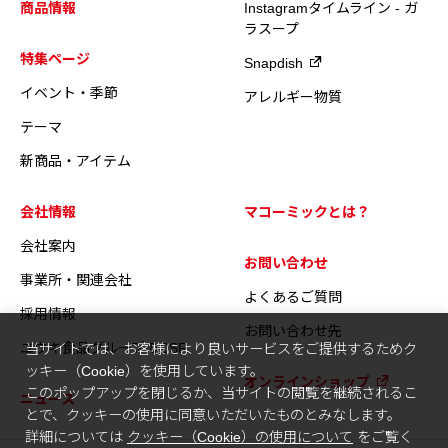
商品情報
Instagramタイムライン - ガ
ラスープ
特集ページ
Snapdish
イベント・季節
アレルギー物質
テーマ
新商品・アイテム
会社情報
マコーミックとは？
会社案内
お問い合わせ
事業所・関連会社
よくあるご質問
採用情報
お問い合わせ先
ユウキ食品グループのCSR
当サイトでは、お客様により良いサービスをご提供するためク
ッキー（Cookie）を使用しています。
オンラインショップ
このポップアップを閉じるか、当サイトの閲覧を継続されるこ
ニュース
とで、クッキーの使用に同意いただいたものとみなします。
詳細については
クッキー（Cookie）の使用について
をご覧く