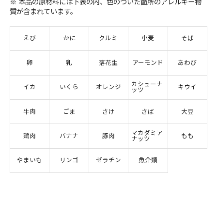
※ 本品の原材料には下表の内、色のついた箇所のアレルギー物
質が含まれています。
えび
かに
クルミ
小麦
そば
卵
乳
落花生
アーモンド
あわび
カシューナ
イカ
いくら
オレンジ
キウイ
ッツ
牛肉
ごま
さけ
さば
大豆
マカダミア
鶏肉
バナナ
豚肉
もも
ナッツ
やまいも
リンゴ
ゼラチン
魚介類