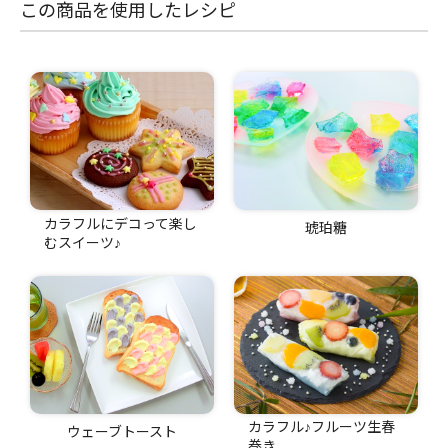
この商品を使用したレシピ
カラフルにデコって楽し
琥珀糖
むスイーツ♪
カラフル♪フルーツ生春
ウェーブトースト
巻き