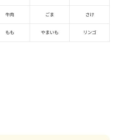
牛肉
ごま
さけ
もも
やまいも
リンゴ