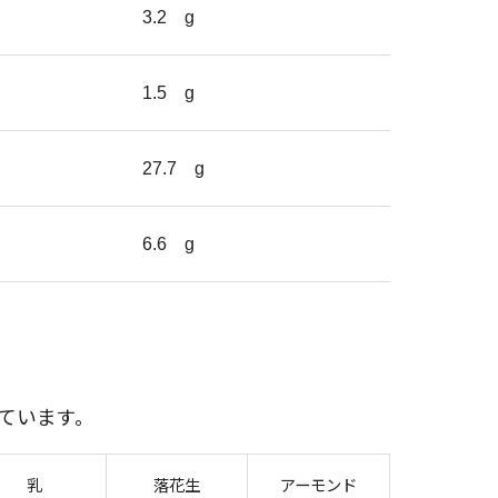
3.2
g
1.5
g
27.7
g
6.6
g
ています。
乳
落花生
アーモンド