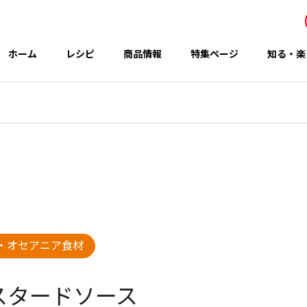
ホーム
レシピ
商品情報
特集ページ
知る・楽
事業所・関連会社
Office
アイテム
テーマ
・オセアニア食材
グループのCSR
 秋の新商品
コウケンテツさんのレシピ
スタードソース