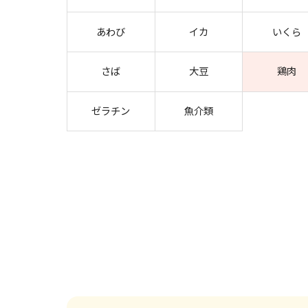
あわび
イカ
いくら
さば
大豆
鶏肉
ゼラチン
魚介類