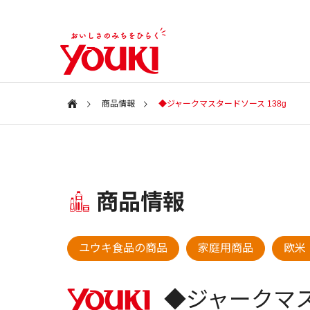
商品情報
◆ジャークマスタードソース 138g
会社案内
Information
特集ページ
商品情報
会社情報
SPECIAL
COMPANY
新商品・アイテム
新商品・
ユウキ食品の商品
家庭用商品
欧米
ユウキ食品
2026年 春の新商品
2025年
CSR
◆ジャークマ