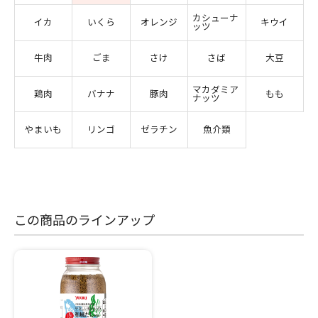
カシューナ
イカ
いくら
オレンジ
キウイ
ッツ
牛肉
ごま
さけ
さば
大豆
マカダミア
鶏肉
バナナ
豚肉
もも
ナッツ
やまいも
リンゴ
ゼラチン
魚介類
この商品のラインアップ