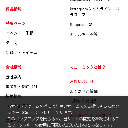
商品情報
Instagramタイムライン - ガ
ラスープ
特集ページ
Snapdish
イベント・季節
アレルギー物質
テーマ
新商品・アイテム
会社情報
マコーミックとは？
会社案内
お問い合わせ
事業所・関連会社
よくあるご質問
採用情報
お問い合わせ先
ユウキ食品グループのCSR
当サイトでは、お客様により良いサービスをご提供するためク
ッキー（Cookie）を使用しています。
オンラインショップ
このポップアップを閉じるか、当サイトの閲覧を継続されるこ
ニュース
とで、クッキーの使用に同意いただいたものとみなします。