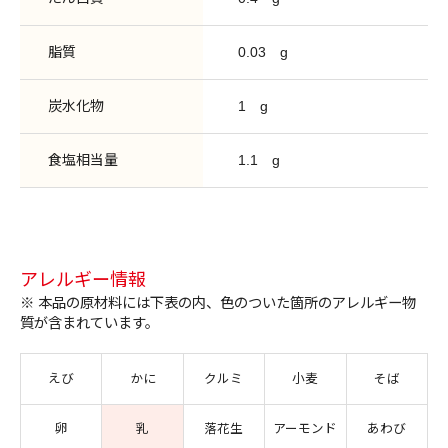
脂質
0.03
g
炭水化物
1
g
食塩相当量
1.1
g
アレルギー情報
※ 本品の原材料には下表の内、色のついた箇所のアレルギー物
質が含まれています。
えび
かに
クルミ
小麦
そば
卵
乳
落花生
アーモンド
あわび