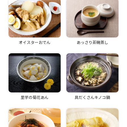
オイスターおでん
あっさり茶碗蒸し
里芋の菊花あん
具だくさんキノコ鍋