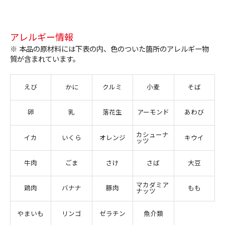
アレルギー情報
※ 本品の原材料には下表の内、色のついた箇所のアレルギー物
質が含まれています。
えび
かに
クルミ
小麦
そば
卵
乳
落花生
アーモンド
あわび
カシューナ
イカ
いくら
オレンジ
キウイ
ッツ
牛肉
ごま
さけ
さば
大豆
マカダミア
鶏肉
バナナ
豚肉
もも
ナッツ
やまいも
リンゴ
ゼラチン
魚介類