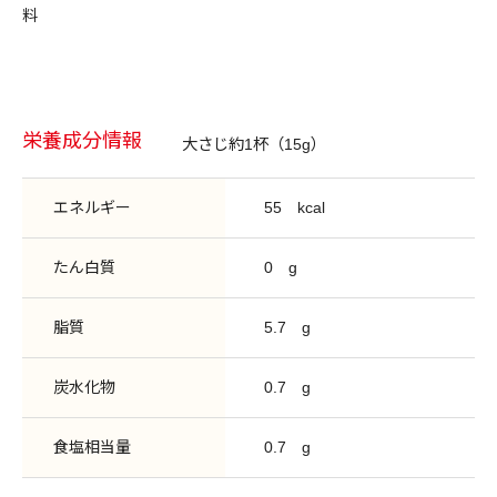
料
栄養成分情報
大さじ約1杯（15g）
エネルギー
55
kcal
たん白質
0
g
脂質
5.7
g
炭水化物
0.7
g
食塩相当量
0.7
g