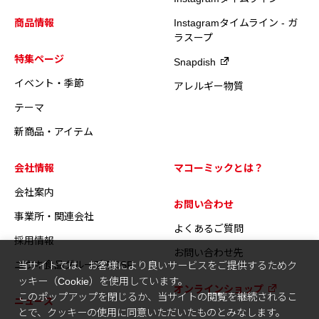
商品情報
Instagramタイムライン - ガ
ラスープ
特集ページ
Snapdish
イベント・季節
アレルギー物質
テーマ
新商品・アイテム
会社情報
マコーミックとは？
会社案内
お問い合わせ
事業所・関連会社
よくあるご質問
採用情報
お問い合わせ先
ユウキ食品グループのCSR
当サイトでは、お客様により良いサービスをご提供するためク
ッキー（Cookie）を使用しています。
オンラインショップ
このポップアップを閉じるか、当サイトの閲覧を継続されるこ
ニュース
とで、クッキーの使用に同意いただいたものとみなします。