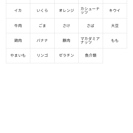
カシューナ
イカ
いくら
オレンジ
キウイ
ッツ
牛肉
ごま
さけ
さば
大豆
マカダミア
鶏肉
バナナ
豚肉
もも
ナッツ
やまいも
リンゴ
ゼラチン
魚介類