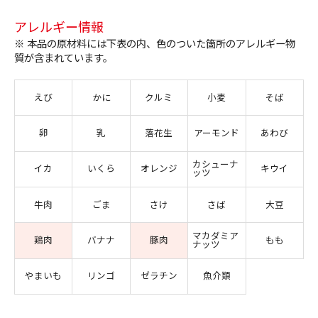
アレルギー情報
※ 本品の原材料には下表の内、色のついた箇所のアレルギー物
質が含まれています。
えび
かに
クルミ
小麦
そば
卵
乳
落花生
アーモンド
あわび
カシューナ
イカ
いくら
オレンジ
キウイ
ッツ
牛肉
ごま
さけ
さば
大豆
マカダミア
鶏肉
バナナ
豚肉
もも
ナッツ
やまいも
リンゴ
ゼラチン
魚介類