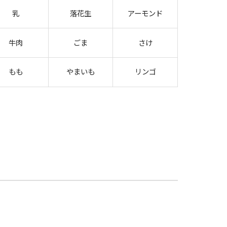
乳
落花生
アーモンド
牛肉
ごま
さけ
もも
やまいも
リンゴ