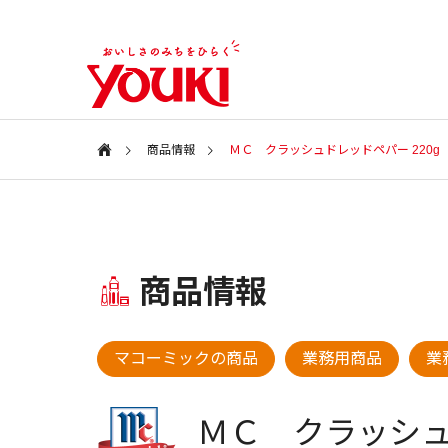
商品情報
ＭＣ クラッシュドレッドペパー 220g
会社案内
Information
特集ページ
商品情報
会社情報
SPECIAL
COMPANY
新商品・アイテム
新商品・
マコーミックの商品
業務用商品
業
ユウキ食品
2026年 春の新商品
2025年
CSR
ＭＣ クラッシ