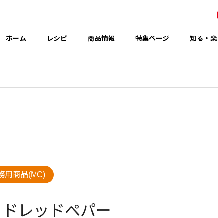
ホーム
レシピ
商品情報
特集ページ
知る・楽
事業所・関連会社
Office
アイテム
テーマ
務用商品(MC)
グループのCSR
 秋の新商品
コウケンテツさんのレシピ
ュドレッドペパー