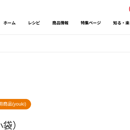
ホーム
レシピ
商品情報
特集ページ
知る・楽
事業所・関連会社
Office
アイテム
テーマ
商品(youki)
グループのCSR
 秋の新商品
コウケンテツさんのレシピ
小袋）