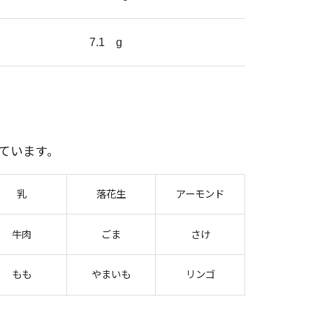
7.1
g
ています。
乳
落花生
アーモンド
牛肉
ごま
さけ
もも
やまいも
リンゴ