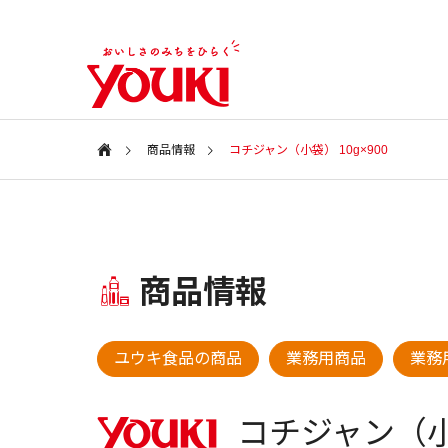
商品情報
コチジャン（小袋） 10g×900
会社案内
Information
特集ページ
商品情報
会社情報
SPECIAL
COMPANY
新商品・アイテム
新商品・
ユウキ食品の商品
業務用商品
業務用
ユウキ食品
2026年 春の新商品
2025年
CSR
コチジャン（