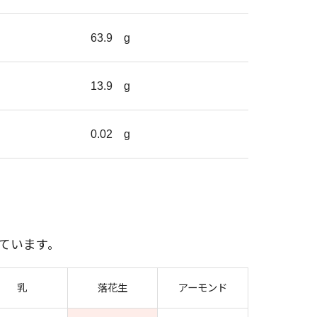
63.9
g
13.9
g
0.02
g
ています。
乳
落花生
アーモンド