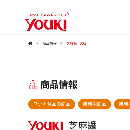
商品情報
芝麻醤 400g
会社案内
Information
特集ページ
商品情報
会社情報
SPECIAL
COMPANY
新商品・アイテム
新商品・
ユウキ食品の商品
業務用商品
業務用
ユウキ食品
2026年 春の新商品
2025年
CSR
芝麻醤