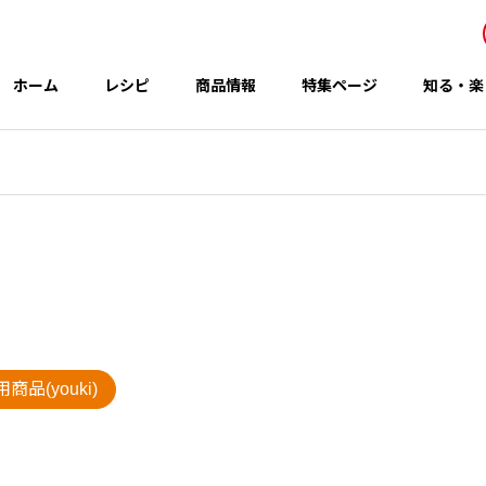
ホーム
レシピ
商品情報
特集ページ
知る・楽
事業所・関連会社
Office
アイテム
テーマ
商品(youki)
グループのCSR
 秋の新商品
コウケンテツさんのレシピ