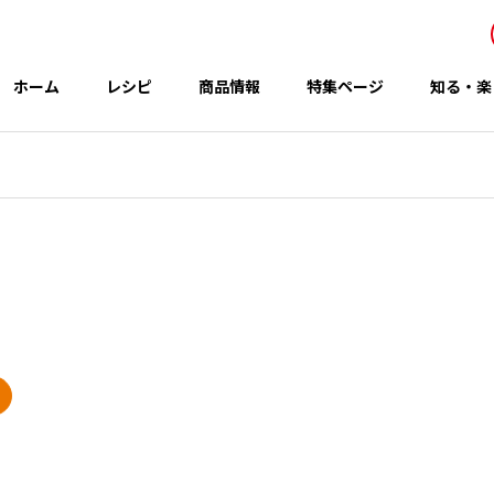
ホーム
レシピ
商品情報
特集ページ
知る・楽
事業所・関連会社
Office
アイテム
テーマ
グループのCSR
 秋の新商品
コウケンテツさんのレシピ