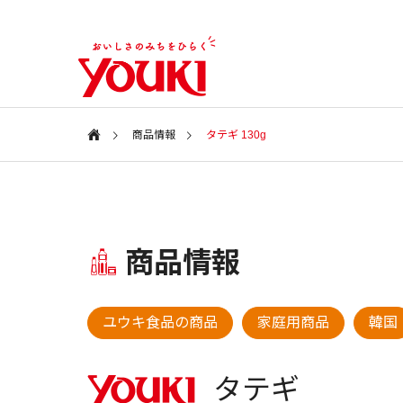
商品情報
タテギ 130g
会社案内
Information
特集ページ
商品情報
会社情報
SPECIAL
COMPANY
新商品・アイテム
新商品・
ユウキ食品の商品
家庭用商品
韓国
ユウキ食品
2026年 春の新商品
2025年
CSR
タテギ