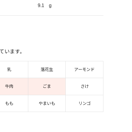
9.1
g
ています。
乳
落花生
アーモンド
牛肉
ごま
さけ
もも
やまいも
リンゴ