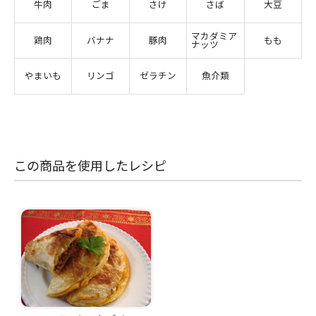
牛肉
ごま
さけ
さば
大豆
マカダミア
鶏肉
バナナ
豚肉
もも
ナッツ
やまいも
リンゴ
ゼラチン
魚介類
この商品を使用したレシピ