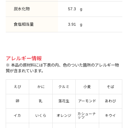
炭水化物
57.3
g
食塩相当量
3.91
g
アレルギー情報
※ 本品の原材料には下表の内、色のついた箇所のアレルギー物
質が含まれています。
えび
かに
クルミ
小麦
そば
卵
乳
落花生
アーモンド
あわび
カシューナ
イカ
いくら
オレンジ
キウイ
ッツ