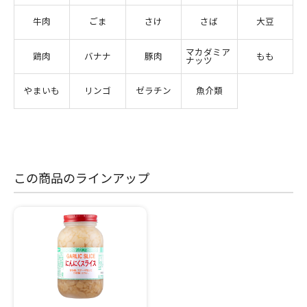
牛肉
ごま
さけ
さば
大豆
マカダミア
鶏肉
バナナ
豚肉
もも
ナッツ
やまいも
リンゴ
ゼラチン
魚介類
この商品のラインアップ