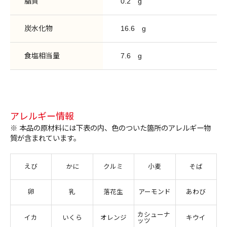
脂質
0.2
g
炭水化物
16.6
g
食塩相当量
7.6
g
アレルギー情報
※ 本品の原材料には下表の内、色のついた箇所のアレルギー物
質が含まれています。
えび
かに
クルミ
小麦
そば
卵
乳
落花生
アーモンド
あわび
カシューナ
イカ
いくら
オレンジ
キウイ
ッツ