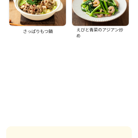
えびと青菜のアジアン炒
さっぱりもつ鍋
め