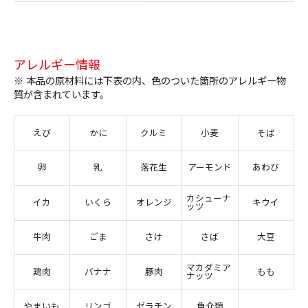
アレルギー情報
※ 本品の原材料には下表の内、色のついた箇所のアレルギー物
質が含まれています。
えび
かに
クルミ
小麦
そば
卵
乳
落花生
アーモンド
あわび
カシューナ
イカ
いくら
オレンジ
キウイ
ッツ
牛肉
ごま
さけ
さば
大豆
マカダミア
鶏肉
バナナ
豚肉
もも
ナッツ
やまいも
リンゴ
ゼラチン
魚介類