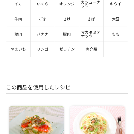
カシューナ
イカ
いくら
オレンジ
キウイ
ッツ
牛肉
ごま
さけ
さば
大豆
マカダミア
鶏肉
バナナ
豚肉
もも
ナッツ
やまいも
リンゴ
ゼラチン
魚介類
この商品を使用したレシピ