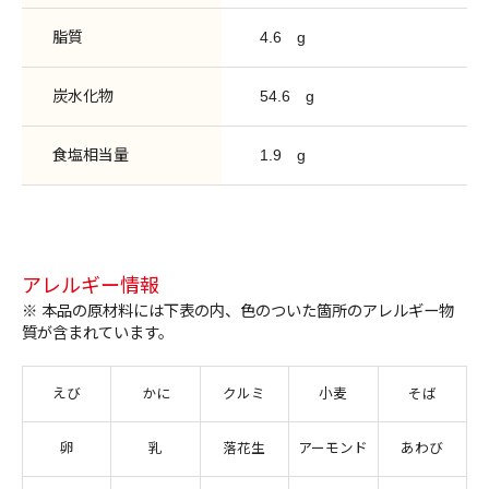
脂質
4.6
g
炭水化物
54.6
g
食塩相当量
1.9
g
アレルギー情報
※ 本品の原材料には下表の内、色のついた箇所のアレルギー物
質が含まれています。
えび
かに
クルミ
小麦
そば
卵
乳
落花生
アーモンド
あわび