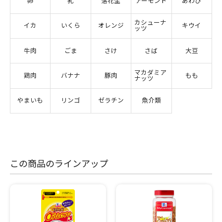
卵
乳
落花生
アーモンド
あわび
カシューナ
イカ
いくら
オレンジ
キウイ
ッツ
牛肉
ごま
さけ
さば
大豆
マカダミア
鶏肉
バナナ
豚肉
もも
ナッツ
やまいも
リンゴ
ゼラチン
魚介類
この商品のラインアップ