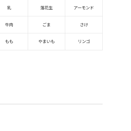
乳
落花生
アーモンド
牛肉
ごま
さけ
もも
やまいも
リンゴ