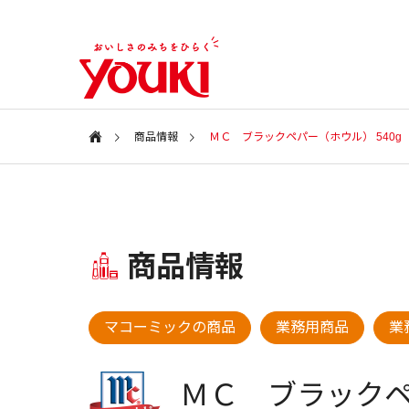
商品情報
ＭＣ ブラックペパー（ホウル） 540g
会社案内
Information
特集ページ
商品情報
会社情報
SPECIAL
COMPANY
新商品・アイテム
新商品・
マコーミックの商品
業務用商品
業
ユウキ食品
2026年 春の新商品
2025年
CSR
ＭＣ ブラック