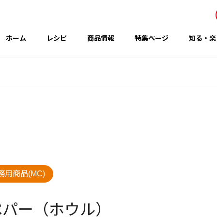
ホーム
レシピ
商品情報
特集ページ
知る・楽
事業所・関連会社
Office
アイテム
テーマ
務用商品(MC)
グループのCSR
 秋の新商品
コウケンテツさんのレシピ
ペパー（ホウル）