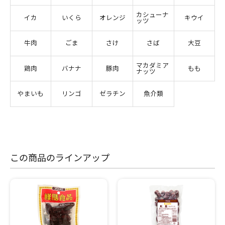
カシューナ
イカ
いくら
オレンジ
キウイ
ッツ
牛肉
ごま
さけ
さば
大豆
マカダミア
鶏肉
バナナ
豚肉
もも
ナッツ
やまいも
リンゴ
ゼラチン
魚介類
この商品のラインアップ