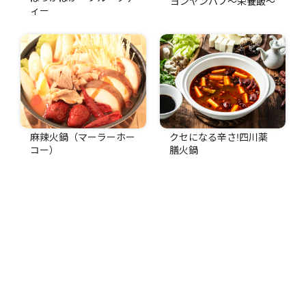
ヨンヤンパプ〜栄養飯〜
ィー
麻辣火鍋（マーラーホー
クセになる辛さ!四川薬
コー）
膳火鍋