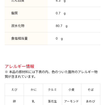
たん白質
4.3
g
脂質
0.7
g
炭水化物
80.7
g
食塩相当量
0
g
アレルギー情報
※ 本品の原材料には下表の内、色のついた箇所のアレルギー物
質が含まれています。
えび
かに
クルミ
小麦
そば
卵
乳
落花生
アーモンド
あわび