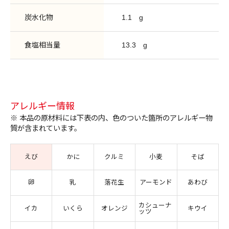
炭水化物
1.1
g
食塩相当量
13.3
g
アレルギー情報
※ 本品の原材料には下表の内、色のついた箇所のアレルギー物
質が含まれています。
えび
かに
クルミ
小麦
そば
卵
乳
落花生
アーモンド
あわび
カシューナ
イカ
いくら
オレンジ
キウイ
ッツ