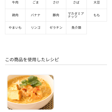
牛肉
ごま
さけ
さば
大豆
マカダミア
鶏肉
バナナ
豚肉
もも
ナッツ
やまいも
リンゴ
ゼラチン
魚介類
この商品を使用したレシピ