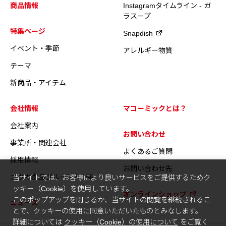
商品情報
Instagramタイムライン - ガ
ラスープ
特集ページ
Snapdish
イベント・季節
アレルギー物質
テーマ
新商品・アイテム
会社情報
マコーミックとは？
会社案内
お問い合わせ
事業所・関連会社
よくあるご質問
採用情報
お問い合わせ先
ユウキ食品グループのCSR
当サイトでは、お客様により良いサービスをご提供するためク
ッキー（Cookie）を使用しています。
オンラインショップ
このポップアップを閉じるか、当サイトの閲覧を継続されるこ
ニュース
とで、クッキーの使用に同意いただいたものとみなします。
詳細については
クッキー（Cookie）の使用について
をご覧く