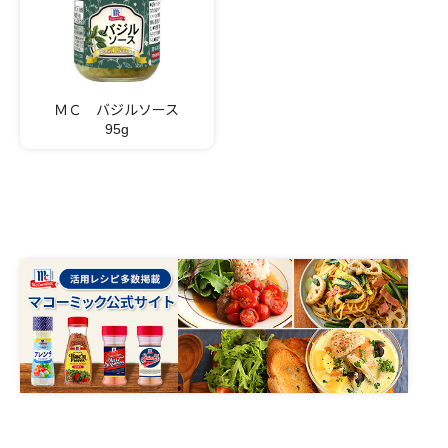
ＭＣ バジルソース
95g