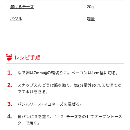
溶けるチーズ
20g
バジル
適量
レシピ手順
ゆで卵は7mm幅の輪切りに。ベーコンは1cm幅に切る。
スナップえんどうは筋を取り、塩(分量外)を加えた湯でゆ
でて水けをきる。
バジルソース･マヨネーズを混ぜる。
食パンに３を塗り、１･２･チーズをのせてオーブントース
ターで焼く。